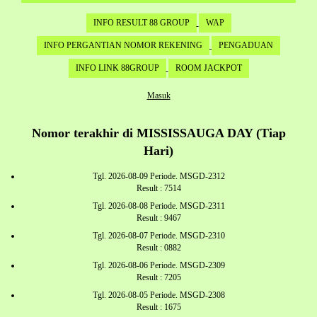
INFO RESULT 88 GROUP
WAP
INFO PERGANTIAN NOMOR REKENING
PENGADUAN
INFO LINK 88GROUP
ROOM JACKPOT
Masuk
Nomor terakhir di MISSISSAUGA DAY (Tiap
Hari)
Tgl. 2026-08-09 Periode. MSGD-2312
Result : 7514
Tgl. 2026-08-08 Periode. MSGD-2311
Result : 9467
Tgl. 2026-08-07 Periode. MSGD-2310
Result : 0882
Tgl. 2026-08-06 Periode. MSGD-2309
Result : 7205
Tgl. 2026-08-05 Periode. MSGD-2308
Result : 1675