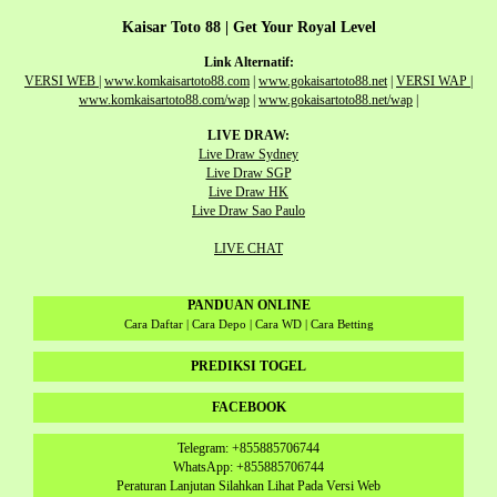
Kaisar Toto 88 | Get Your Royal Level
Link Alternatif:
VERSI WEB
|
www.komkaisartoto88.com
|
www.gokaisartoto88.net
|
VERSI WAP
|
www.komkaisartoto88.com/wap
|
www.gokaisartoto88.net/wap
|
LIVE DRAW:
Live Draw Sydney
Live Draw SGP
Live Draw HK
Live Draw Sao Paulo
LIVE CHAT
PANDUAN ONLINE
Cara Daftar | Cara Depo | Cara WD | Cara Betting
PREDIKSI TOGEL
FACEBOOK
Telegram: +855885706744
WhatsApp: +855885706744
Peraturan Lanjutan Silahkan Lihat Pada Versi Web